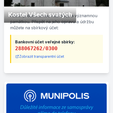
Kostel Všech svatých
Kostel je dominantou naší obce a významnou
památkou. Přispět na jeho opravu a údržbu
můžete na sbírkový účet:
Bankovní účet veřejné sbírky:
288067262/0300
Zobrazit transparentní účet