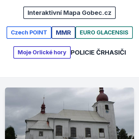
Interaktivní Mapa Gobec.cz
MMR
Czech POINT
EURO GLACENSIS
POLICIE ČR
HASIČI
Moje Orlické hory