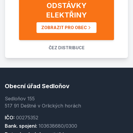
ODSTÁVKY
ELEKTŘINY
ZOBRAZIT PRO OBEC
ČEZ DISTRIBUCE
Obecní úřad Sedloňov
Sedloňov 155
517 91 Deštné v Orlických horách
IČO:
00275352
Bank. spojení:
103638680/0300