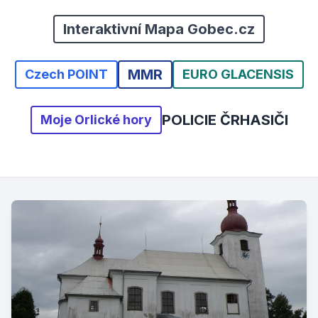
Interaktivní Mapa Gobec.cz
MMR
Czech POINT
EURO GLACENSIS
POLICIE ČR
HASIČI
Moje Orlické hory