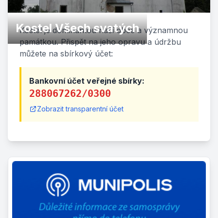
Kostel Všech svatých
Kostel je dominantou naší obce a významnou
památkou. Přispět na jeho opravu a údržbu
můžete na sbírkový účet:
Bankovní účet veřejné sbírky:
288067262/0300
Zobrazit transparentní účet