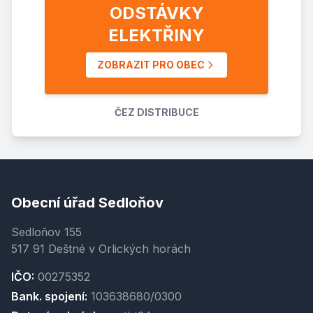
ODSTÁVKY
ELEKTŘINY
ZOBRAZIT PRO OBEC
ČEZ DISTRIBUCE
Obecní úřad Sedloňov
Sedloňov 155
517 91 Deštné v Orlických horách
IČO:
00275352
Bank. spojení:
103638680/0300