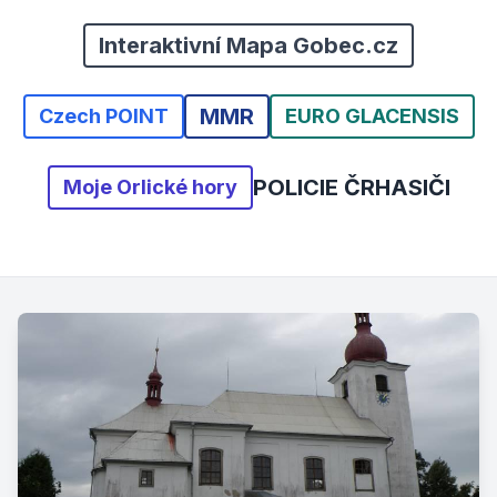
Interaktivní Mapa Gobec.cz
MMR
Czech POINT
EURO GLACENSIS
POLICIE ČR
HASIČI
Moje Orlické hory