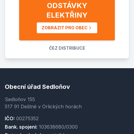
ODSTÁVKY
ELEKTŘINY
ZOBRAZIT PRO OBEC
ČEZ DISTRIBUCE
Obecní úřad Sedloňov
Sedloňov 155
517 91 Deštné v Orlických horách
IČO:
00275352
Bank. spojení:
103638680/0300