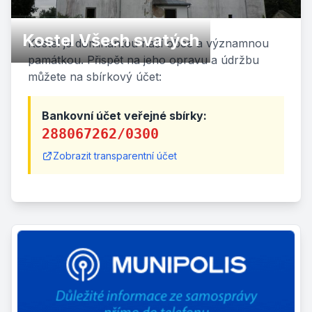
Kostel Všech svatých
Kostel je dominantou naší obce a významnou
památkou. Přispět na jeho opravu a údržbu
můžete na sbírkový účet:
Bankovní účet veřejné sbírky:
288067262/0300
Zobrazit transparentní účet